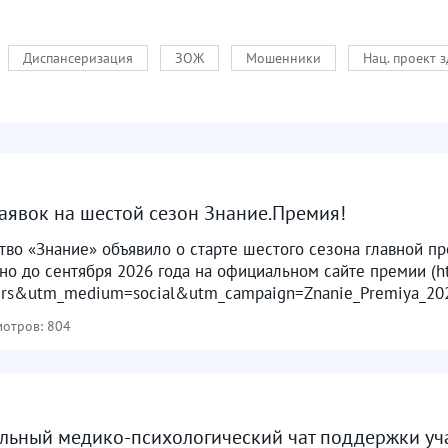
Диспансеризация
ЗОЖ
Мошенники
Нац. проект 
аявок на шестой сезон Знание.Премия!
во «Знание» объявило о старте шестого сезона главной п
но до сентября 2026 года на официальном сайте премии (htt
ers&utm_medium=social&utm_campaign=Znanie_Premiya_2026
отров: 804
ьный медико-психологический чат поддержки учас