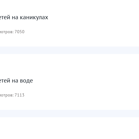
етей на каникулах
отров: 7050
етей на воде
отров: 7113