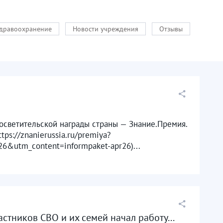
здравоохранение
Новости учреждения
Отзывы
росветительской награды страны — Знание.Премия.
ps://znanierussia.ru/premiya?
&utm_content=informpaket-apr26)...
тников СВО и их семей начал работу...