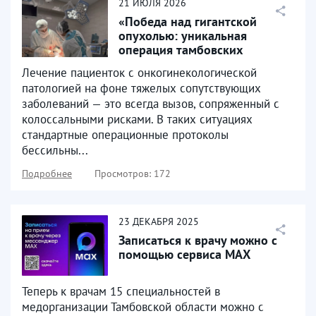
21
ИЮЛЯ
2026
«Победа над гигантской
опухолью: уникальная
операция тамбовских
онкологов спасла жизнь
Лечение пациенток с онкогинекологической
пациентке»...
патологией на фоне тяжелых сопутствующих
заболеваний — это всегда вызов, сопряженный с
колоссальными рисками. В таких ситуациях
стандартные операционные протоколы
бессильны...
Подробнее
Просмотров: 172
23
ДЕКАБРЯ
2025
Записаться к врачу можно с
помощью сервиса МАХ
Теперь к врачам 15 специальностей в
медорганизации Тамбовской области можно с