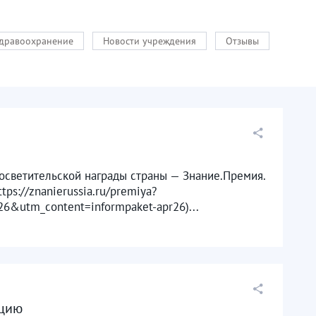
здравоохранение
Новости учреждения
Отзывы
росветительской награды страны — Знание.Премия.
ps://znanierussia.ru/premiya?
&utm_content=informpaket-apr26)...
ацию