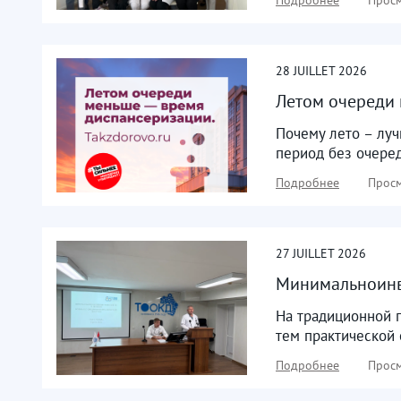
28
JUILLET
2026
Летом очереди 
Почему лето – лу
период без очеред
Подробнее
Просм
27
JUILLET
2026
Минимальноинв
На традиционной 
тем практической 
Подробнее
Просм