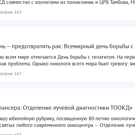
 совместно с коллегами из поликлиник и ЦРБ Тамбова, Ми
отров: 163
нь — предотвратить рак: Всемирный день борьбы с
 во всем мире отмечается День борьбы с гепатитом. На перв
ая проблема. Однако онкологи всего мира бьют тревогу: ви
отров: 167
пансера: Отделение лучевой диагностики ТООКД»
шу юбилейную рубрику, посвященную 80-летию онкологиче
 святых любого современного онкоцентра — Отделение луче
отров: 183