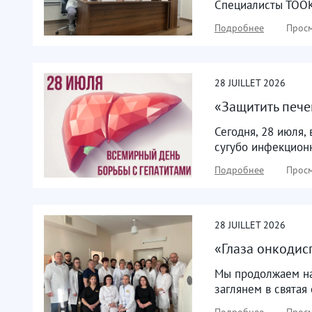
Специалисты ТООКД
Подробнее
Просм
28
JUILLET
2026
«Защитить пече
Сегодня, 28 июля,
сугубо инфекционн
Подробнее
Просм
28
JUILLET
2026
«Глаза онкодис
Мы продолжаем на
заглянем в святая
Подробнее
Просм