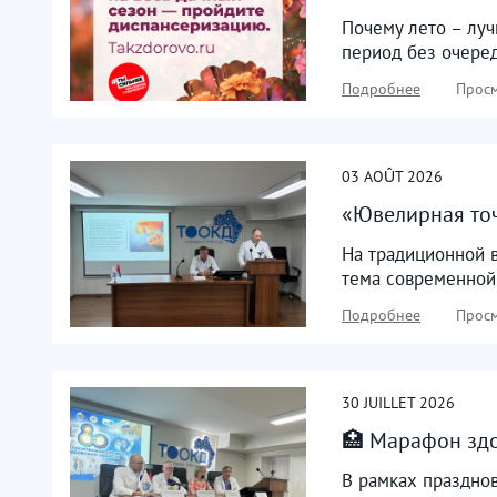
Почему лето – лу
период без очеред
Подробнее
Просм
03
AOÛT
2026
«Ювелирная точ
На традиционной 
тема современной 
Подробнее
Просм
30
JUILLET
2026
🏥 Марафон здо
В рамках праздно