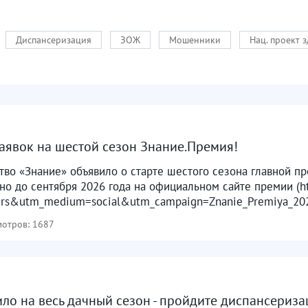
Диспансеризация
ЗОЖ
Мошенники
Нац. проект 
аявок на шестой сезон Знание.Премия!
во «Знание» объявило о старте шестого сезона главной п
но до сентября 2026 года на официальном сайте премии (htt
ers&utm_medium=social&utm_campaign=Znanie_Premiya_2026
отров: 1687
ило на весь дачный сезон - пройдите диспансериз