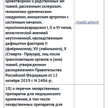
кроветворной и родственных им
тканей, рассеянным склерозом,
гемолитико-уремическим
синдромом, юношеским артритом с
системным началом,
/medicament
мукополисахаридозом I, II и VI типов,
апластической анемией
неуточненной, наследственным
дефицитом факторов II
(фибриногена), VII (лабильного), X
(Стюарта - Прауэра), лиц после
трансплантации органов и (или)
тканей, утвержденном
распоряжением Правительства
Российской Федерации от 12
октября 2019 г. N 2406-р;
10) о перечне лекарственных
препаратов для медицинского
применения, в том числе
лекарственных препаратов для