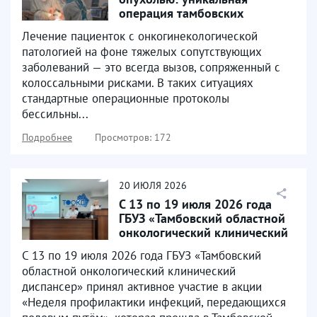
операция тамбовских
онкологов спасла жизнь
Лечение пациенток с онкогинекологической
пациентке»...
патологией на фоне тяжелых сопутствующих
заболеваний — это всегда вызов, сопряженный с
колоссальными рисками. В таких ситуациях
стандартные операционные протоколы
бессильны...
Подробнее
Просмотров: 172
20
ИЮЛЯ
2026
С 13 по 19 июля 2026 года
ГБУЗ «Тамбовский областной
онкологический клинический
диспансер»...
С 13 по 19 июля 2026 года ГБУЗ «Тамбовский
областной онкологический клинический
диспансер» принял активное участие в акции
«Неделя профилактики инфекций, передающихся