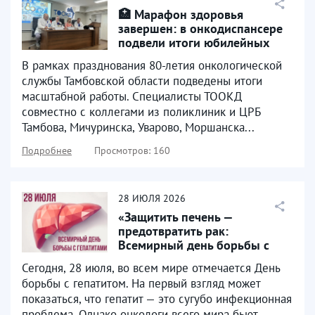
🏥 Марафон здоровья
завершен: в онкодиспансере
подвели итоги юбилейных
выездных акций
В рамках празднования 80-летия онкологической
службы Тамбовской области подведены итоги
масштабной работы. Специалисты ТООКД
совместно с коллегами из поликлиник и ЦРБ
Тамбова, Мичуринска, Уварово, Моршанска...
Подробнее
Просмотров: 160
28
ИЮЛЯ
2026
«Защитить печень —
предотвратить рак:
Всемирный день борьбы с
гепатитом»
Сегодня, 28 июля, во всем мире отмечается День
борьбы с гепатитом. На первый взгляд может
показаться, что гепатит — это сугубо инфекционная
проблема. Однако онкологи всего мира бьют